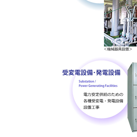
ト
す
内
ペ
共
ー
通
ジ
メ
の
ニ
先
ュ
頭
ー
に
に
戻
移
り
動
ま
し
す
ま
す
ペ
ー
ジ
本