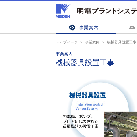
ペ
ペ
ー
ー
ジ
ジ
内
の
事業案内
を
終
移
わ
トップページ
事業案内
機械器具設置工事
動
り
事業案内
す
で
機械器具設置工事
る
す
た
ヘ
め
ッ
の
ダ
リ
ー
ン
情
ク
報
で
に
す
戻
サ
り
イ
ま