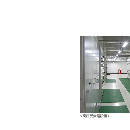
文
に
移
動
し
ま
す
フ
ッ
タ
ー
情
報
に
移
動
し
ま
す