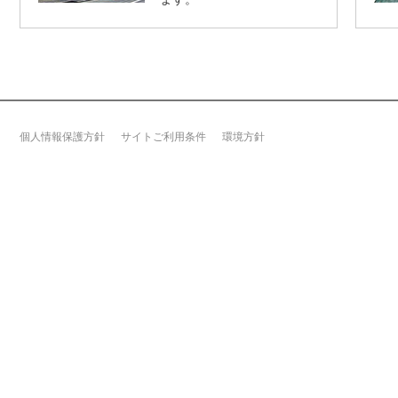
文
に
移
動
し
ま
す
個人情報保護方針
サイトご利用条件
環境方針
フ
ッ
タ
ー
情
報
に
移
動
し
ま
す