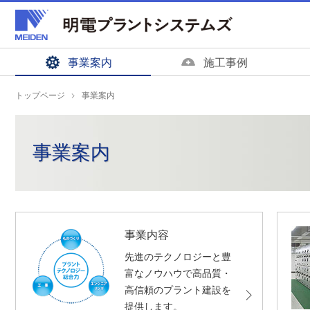
ペ
ペ
ー
ー
ジ
ジ
内
の
事業案内
施工事例
を
終
移
わ
トップページ
事業案内
動
り
す
で
る
す
事業案内
た
ヘ
め
ッ
の
ダ
リ
ー
ン
情
事業内容
ク
報
先進のテクノロジーと豊
で
に
富なノウハウで高品質・
す
戻
高信頼のプラント建設を
サ
り
提供します。
イ
ま