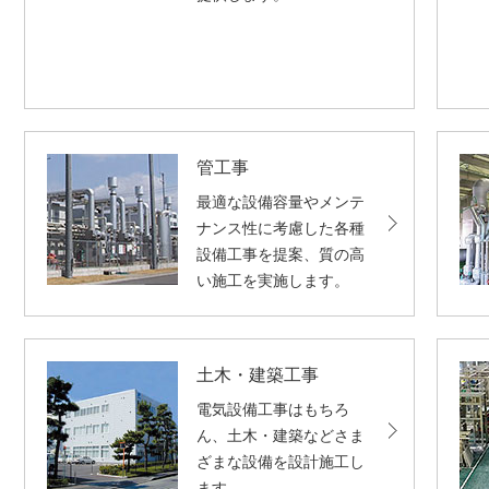
ト
す
内
ペ
共
ー
通
ジ
メ
の
ニ
先
管工事
ュ
頭
最適な設備容量やメンテ
ー
に
ナンス性に考慮した各種
に
戻
設備工事を提案、質の高
移
り
い施工を実施します。
動
ま
し
す
ま
す
土木・建築工事
ペ
電気設備工事はもちろ
ー
ん、土木・建築などさま
ジ
ざまな設備を設計施工し
本
ます。