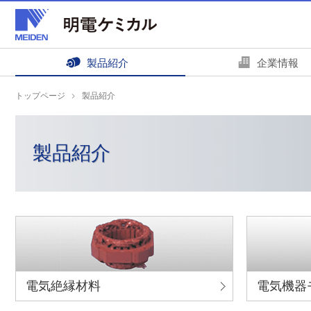
ペ
ペ
ー
ー
ジ
ジ
内
の
製品紹介
企業情報
を
終
移
わ
トップページ
製品紹介
動
り
す
で
る
す
製品紹介
た
ヘ
め
ッ
の
ダ
リ
ー
ン
情
ク
報
で
に
す
戻
電気絶縁材料
電気機器
サ
り
イ
ま