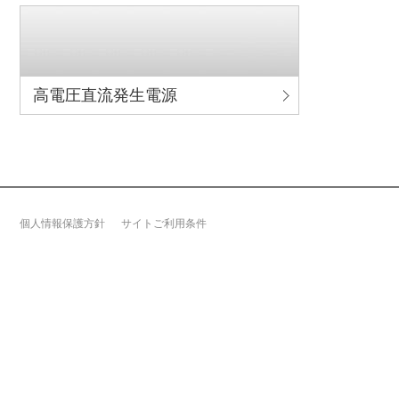
ト
す
内
ペ
共
ー
通
ジ
高電圧直流発生電源
メ
の
ニ
先
ュ
頭
ー
に
に
戻
移
り
個人情報保護方針
サイトご利用条件
動
ま
し
す
ま
す
ペ
ー
ジ
本