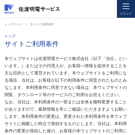
メニュー
ペ
ペ
トップページ
サイトご利用条件
ー
ー
ジ
ジ
トップ
サイトご利用条件
内
の
を
終
移
わ
本ウェブサイトは佐渡明電サービス株式会社（以下「当社」とい
動
り
います。）またはその代理人が、お客様へ情報を提供することを
す
で
主な目的として運営されています。本ウェブサイトをご利用にな
る
す
る場合、当社は、お客様が以下の利用条件に同意されたものとみ
た
ヘ
なします。本利用条件に同意できない場合は、本ウェブサイトの
め
ッ
閲覧、ダウンロード等のサービスのご利用をお控えください。
の
ダ
なお、当社は、本利用条件の一部または全体を随時変更すること
リ
ー
がありますので、最新情報を常にご確認いただきますようお願い
ン
情
します。本利用条件の変更は、変更された本利用条件を本ウェブ
ク
報
サイトに掲載した時点で発効するものとします。当社は、本利用
で
に
条件の変更が発効した後の、お客様の本ウェブサイトのご利用に