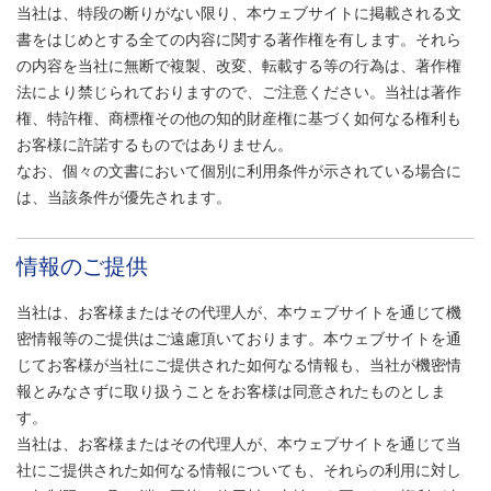
当社は、特段の断りがない限り、本ウェブサイトに掲載される文
ジ
書をはじめとする全ての内容に関する著作権を有します。それら
本
の内容を当社に無断で複製、改変、転載する等の行為は、著作権
文
法により禁じられておりますので、ご注意ください。当社は著作
に
権、特許権、商標権その他の知的財産権に基づく如何なる権利も
移
お客様に許諾するものではありません。
動
なお、個々の文書において個別に利用条件が示されている場合に
し
は、当該条件が優先されます。
ま
す
フ
情報のご提供
ッ
タ
当社は、お客様またはその代理人が、本ウェブサイトを通じて機
ー
密情報等のご提供はご遠慮頂いております。本ウェブサイトを通
情
じてお客様が当社にご提供された如何なる情報も、当社が機密情
報
報とみなさずに取り扱うことをお客様は同意されたものとしま
に
す。
移
当社は、お客様またはその代理人が、本ウェブサイトを通じて当
動
社にご提供された如何なる情報についても、それらの利用に対し