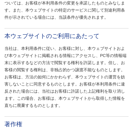
す
戻
ついては、お客様が本利用条件の変更を承諾したものとみなしま
サ
り
す。また、本ウェブサイトの特定のサービスに関して別途利用条
イ
ま
件が示されている場合には、当該条件が優先されます。
ト
す
内
ペ
本ウェブサイトのご利用にあたって
共
ー
通
ジ
当社は、本利用条件に従い、お客様に対し、本ウェブサイトおよ
メ
の
び本ウェブサイトに掲載される情報にアクセスし、PC等の情報端
ニ
先
末に表示するなどの方法で閲覧する権利を許諾します。但し、お
ュ
頭
客様の閲覧する権利は、非独占的かつ譲渡不能なものとします。
ー
に
お客様は、方法の如何にかかわらず、本ウェブサイトの運営を妨
に
戻
害しないことに同意するものとします。お客様が本利用条件に違
移
り
反された場合には、当社はお客様に許諾した上記権利を取り消し
動
ま
ます。この場合、お客様は、本ウェブサイトから取得した情報を
し
す
直ちに廃棄するものとします。
ま
す
著作権
ペ
ー