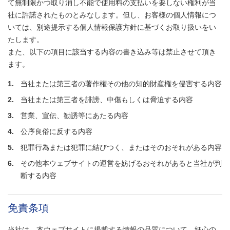
し
て無制限かつ取り消し不能で使用料の支払いを要しない権利が当
ま
社に許諾されたものとみなします。但し、お客様の個人情報につ
す
いては、別途提示する個人情報保護方針に基づくお取り扱いをい
たします。
また、以下の項目に該当する内容の書き込み等は禁止させて頂き
ます。
1.
当社または第三者の著作権その他の知的財産権を侵害する内容
2.
当社または第三者を誹謗、中傷もしくは脅迫する内容
3.
営業、宣伝、勧誘等にあたる内容
4.
公序良俗に反する内容
5.
犯罪行為または犯罪に結びつく、またはそのおそれがある内容
6.
その他本ウェブサイトの運営を妨げるおそれがあると当社が判
断する内容
免責条項
当社は、本ウェブサイトに掲載する情報の品質について、細心の