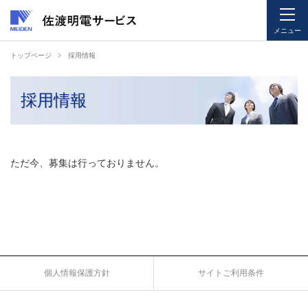
メニュー
ペ
ペ
トップページ
採用情報
ー
ー
ジ
ジ
採用情報
内
の
を
終
移
わ
動
り
ただ今、募集は行っておりません。
す
で
る
す
た
ヘ
め
ッ
の
ダ
リ
ー
ン
情
個人情報保護方針
サイトご利用条件
ク
報
で
に