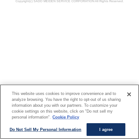
Copyright(c) SADO MEIDEN SERVICE CORPORATION All Rights Reserved.
す
戻
サ
り
イ
ま
ト
す
内
ペ
共
ー
通
ジ
メ
の
ニ
先
ュ
頭
ー
に
に
戻
移
り
This website uses cookies to improve convenience and to
動
ま
analyze browsing. You have the right to opt-out of us sharing
information about you with our partners. To customize your
し
す
cookie settings on this website, click on "Do not sell my
ま
personal information".
Cookie Policy
す
ペ
Do Not Sell My Personal Information
I agree
ー