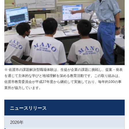
ジ
本
文
に
移
動
し
ま
す
フ
※ 佐渡市の課題解決型職場体験は、生徒が企業の課題に挑戦し、提案・発表
ッ
を通じて主体的な学びと地域理解を深める教育活動です。この取り組みは、
タ
佐渡市教育委員会が平成27年度から継続して実施しており、毎年約100の事
ー
業所が協力しています。
情
報
ニュースリリース
に
移
動
2026年