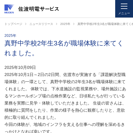
メニュー
ペ
ペ
トップページ
ニュースリリース
2025年
真野中学校2年生3名が職場体験に来てく
ー
ー
ジ
ジ
2025年
真野中学校2年生3名が職場体験に来てく
内
の
を
終
れました。
移
わ
動
り
2025年10月09日
す
で
2025年10月1日～2日の2日間、佐渡市が実施する「課題解決型職
る
す
場体験」の一環として、真野中学校の2年生3名が職場体験に来て
た
ヘ
くれました。 体験では、下水道施設の監視業務や、場外施設にあ
め
ッ
るマンホールポンプ場の点検作業など、日頃私たちが行っている
の
ダ
業務を実際に見学・体験していただきました。 生徒の皆さんは、
リ
ー
積極的に質問をしたり、作業の様子を熱心に観察したりと、意欲
ン
情
的に取り組んでくれました。
ク
報
今回の体験が、地域のインフラを支える仕事への理解を深めるき
で
に
っかけとなれば幸いです。