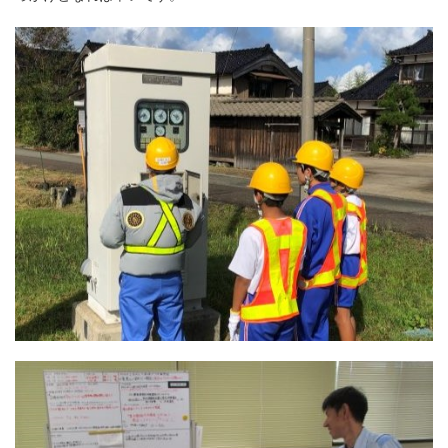
す
戻
サ
り
イ
ま
ト
す
内
ペ
共
ー
通
ジ
メ
の
ニ
先
ュ
頭
ー
に
に
戻
移
り
動
ま
し
す
ま
す
ペ
ー