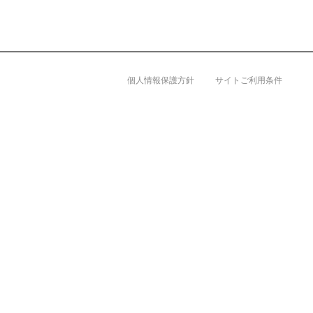
ト
す
内
ペ
共
ー
通
ジ
メ
の
個人情報保護方針
サイトご利用条件
ニ
先
ュ
頭
ー
に
に
戻
移
り
動
ま
し
す
ま
す
ペ
ー
ジ
本