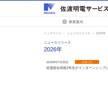
ペ
ペ
ー
ー
ジ
ジ
内
の
事業案内
を
終
移
わ
トップページ
ニュースリリース
2026年
動
り
ニュースリリース
す
で
2026年
る
す
た
ヘ
め
ッ
お知らせ
2026年07月30日
の
ダ
佐渡総合高校2年生がインターンシップ
リ
ー
ン
情
ク
報
で
に
す
戻
サ
り
イ
ま