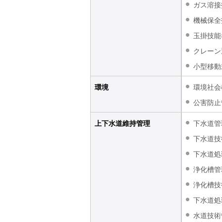
ガス溶接
ト
す
機械保全
内
ペ
共
ー
玉掛技能
通
ジ
クレーン
メ
の
小型移動
ニ
先
ュ
頭
環境
環境社会
ー
に
公害防止
に
戻
移
り
上下水道維持管理
下水道管
動
ま
下水道技
し
す
ま
下水道処
す
浄化槽管
ペ
浄化槽技
ー
ジ
下水道処
本
水道技術