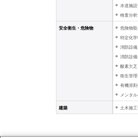
文
水道施設
に
検査分析
移
動
安全衛生・危険物
危険物取
し
特定化学
ま
す
消防設備
フ
消防設備
ッ
酸素欠乏
タ
ー
衛生管理
情
有機溶剤
報
メンタル
に
移
建築
土木施工
動
し
ま
す