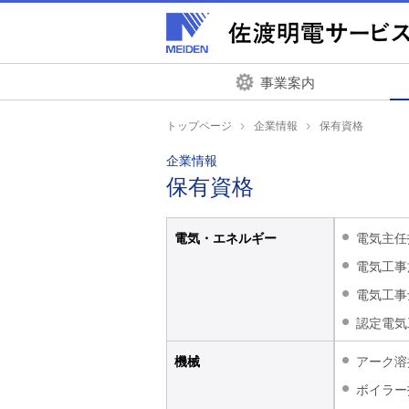
ペ
ペ
ー
ー
ジ
ジ
内
の
事業案内
を
終
移
わ
トップページ
企業情報
保有資格
動
り
企業情報
す
で
保有資格
る
す
た
ヘ
め
ッ
電気・エネルギー
電気主任
の
ダ
電気工事
リ
ー
電気工事
ン
情
ク
報
認定電気
で
に
す
戻
機械
アーク溶
サ
り
ボイラー
イ
ま