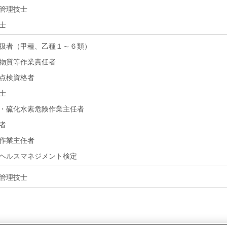
管理技士
士
扱者（甲種、乙種１～６類）
物質等作業責任者
点検資格者
士
・硫化水素危険作業主任者
者
作業主任者
ヘルスマネジメント検定
管理技士