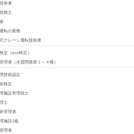
技術者
技能士
者
運転の業務
式クレーン運転技能者
検定（eco検定）
管理者（水質関係第１～４種）
理技術認定
術検定
理施設管理技士
理士
術管理者
理施設1級
管理者