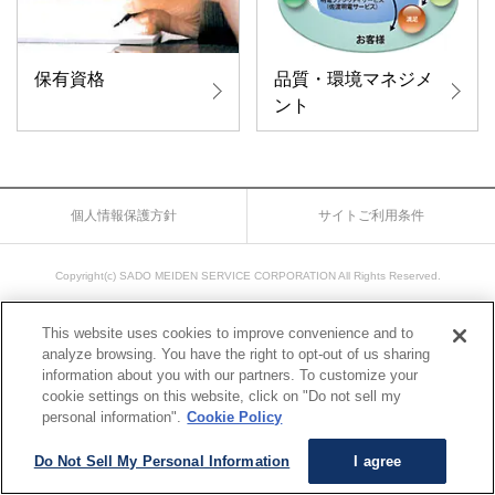
す
戻
サ
り
イ
ま
保有資格
品質・環境マネジメ
ト
す
ント
内
ペ
共
ー
通
ジ
メ
の
個人情報保護方針
サイトご利用条件
ニ
先
ュ
頭
ー
に
Copyright(c) SADO MEIDEN SERVICE CORPORATION All Rights Reserved.
に
戻
移
り
This website uses cookies to improve convenience and to
動
ま
analyze browsing. You have the right to opt-out of us sharing
information about you with our partners. To customize your
し
す
cookie settings on this website, click on "Do not sell my
ま
personal information".
Cookie Policy
す
ペ
Do Not Sell My Personal Information
I agree
ー