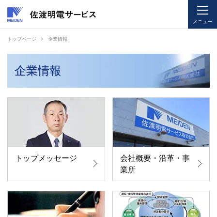
メニュー
ペ
ペ
トップページ
企業情報
ー
ー
ジ
ジ
企業情報
内
の
を
終
移
わ
動
り
す
で
る
す
た
ヘ
め
ッ
トップメッセージ
会社概要・沿革・事
の
ダ
業所
リ
ー
ン
情
ク
報
で
に