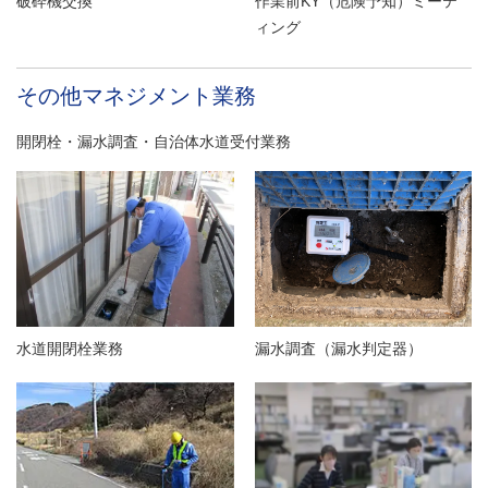
破砕機交換
作業前KY（危険予知）ミーテ
ィング
その他マネジメント業務
開閉栓・漏水調査・自治体水道受付業務
漏水調査（漏水判定器）
水道開閉栓業務