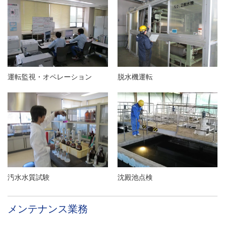
す
戻
サ
り
イ
ま
ト
す
内
ペ
共
ー
通
ジ
運転監視・オペレーション
脱水機運転
メ
の
ニ
先
ュ
頭
ー
に
に
戻
移
り
動
ま
し
す
汚水水質試験
沈殿池点検
ま
す
メンテナンス業務
ペ
ー