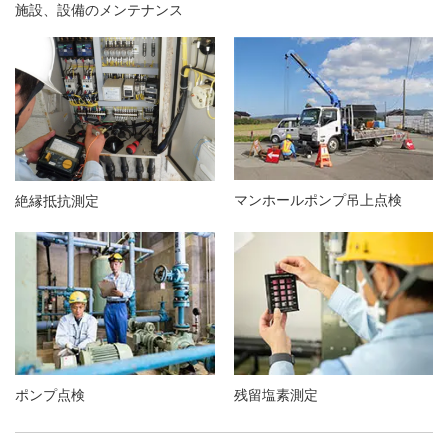
施設、設備のメンテナンス
ジ
本
文
に
移
動
し
ま
マンホールポンプ吊上点検
絶縁抵抗測定
す
フ
ッ
タ
ー
情
報
に
ポンプ点検
残留塩素測定
移
動