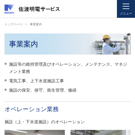
メニュー
ペ
ペ
トップページ
事業案内
ー
ー
ジ
ジ
事業案内
内
の
を
終
移
わ
施設等の維持管理及びオペレーション、メンテナンス、マネジ
動
り
メント業務
す
で
る
す
電気工事、上下水道施設工事
た
ヘ
施設の保安、保守、衛生管理、修繕
め
ッ
の
ダ
オペレーション業務
リ
ー
ン
情
施設（上・下水道施設）のオペレーション
ク
報
で
に